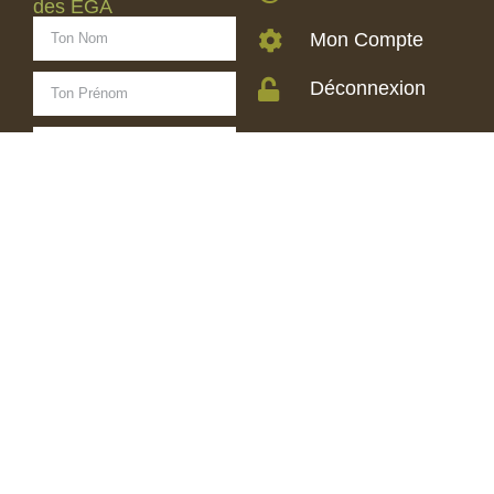
des EGA
Mon Compte
Déconnexion
S'ABONNER
Les-EGA.fr
>> Retour vers le site
PUBLIC