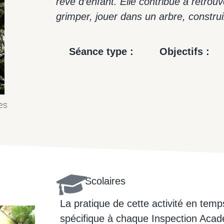
rêve d’enfant. Elle contribue à retrou
Village de hamacs et tentsile perchés
grimper, jouer dans un arbre, constr
Séance type :
Objectifs :
es
Scolaires
La pratique de cette activité en tem
spécifique à chaque Inspection Acadé