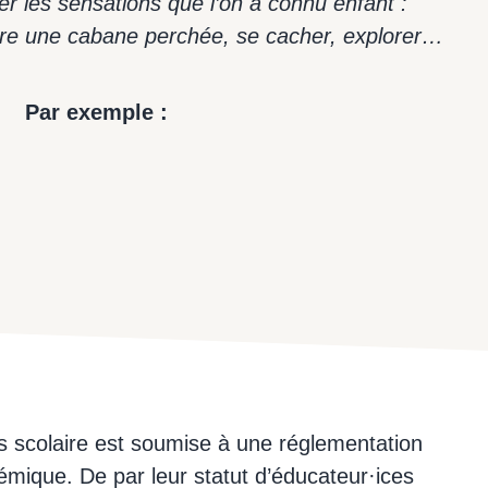
ver les sensations que l’on a connu enfant :
Hamacs perchés
uire une cabane perchée, se cacher, explorer…
Par exemple :
ps scolaire est soumise à une réglementation
mique. De par leur statut d’éducateur·ices