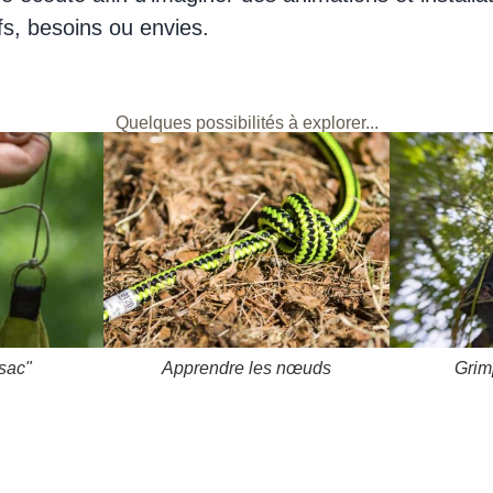
ifs, besoins ou envies.
Quelques possibilités à explorer...
 sac"
Apprendre les nœuds
Grim