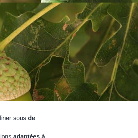
liner sous
de
tions
adaptées à