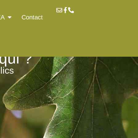
EA
Contact
qui ?
lics